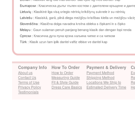
Български :
Класическа дълъг пълен костюм с дантелени кръщене и дант
шапка
Lietuvių :
Klasikinė ilga visą sriegio nėrinių krikštynų suknele ir su nėrinių
Latviešu :
Klasiskā, garā, pilnā diega mežģīņu kristības kleita un mežģīņu vāci
Slovenščina :
Klasična dolga navadna krstna obleka s čipkami in s čipko
Melayu :
Gaun sulaman penuh panjang benang klasik dan dengan topi renda
Cрпски :
Класична дуга пуна крзна хаљина чипке и са чипком
Türk :
Klasik uzun tam iplik dantel vaftiz elbise ve dantel kap
Company Info
How To Order
Payment & Delivery
C
About us
How to Order
Payment Method
Ex
Contact Us
Measuring Guide
Shipping Method
Re
Terms of Use
Fit & Style Guide
Locations We Ship to
Re
Privacy Policy
Dress Care Basics
Estimated Delivery Time
He
Testimonials