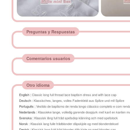
Preguntas y Respuestas
Comentarios usuarios
Otro idioma
English :
Classic long full thread lace baptism dress and with lace cap
Deutsch :
Klassisches, langes, volles Fadenkleid aus Spitze und mit Spitze
Português :
Vestido de baptismo de renda longo clássico completo e com rend
Nederlands :
Klassieke lange, volledig garende doopjurk met kant en kanten m
Svenska :
Klassisk lång full tråd spetsdop klänning och med spetslock
Norsk :
Klassisk lang fulle trådblonder dåpskjole og med blonderdeksel
Denish :
Klassisk lang fuld tråd blonder dåb kjole og med blonder cap