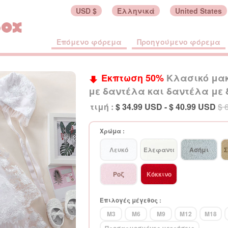
USD $
Ελληνικά
United States
Επόμενο φόρεμα
Προηγούμενο φόρεμα
Εκπτωση 50%
Κλασικό μακ
με δαντέλα και δαντέλα με
τιμή :
$ 34.99
USD
- $ 40.99
USD
$ 
Χρώμα :
Λευκό
Ελεφαντόδοντο
Ασήμι
Σ
Ροζ
Κόκκινο
Επιλογές μέγεθος :
M3
M6
M9
M12
M18