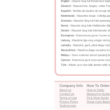
English :
Classic long full thread lace ba
Deutsch :
Klassisches, langes, volles Fa
Español :
Vestido de bautizo de encaje de 
Nederlands :
Klassieke lange, volledig g
Svenska :
Klassisk lång full tråd spetsd
Norsk :
Klassisk lang fulle trådblonder 
Denish :
Klassisk lang fuld tråd blonder 
Български :
Класическа дълъг пълен к
шапка
Lietuvių :
Klasikinė ilga visą sriegio nėrini
Latviešu :
Klasiskā, garā, pilnā diega me
Slovenščina :
Klasična dolga navadna krs
Melayu :
Gaun sulaman penuh panjang be
Cрпски :
Класична дуга пуна крзна ха
Türk :
Klasik uzun tam iplik dantel vaftiz 
Company Info
How To Order
About us
How to Order
Contact Us
Measuring Guide
Terms of Use
Fit & Style Guide
Privacy Policy
Dress Care Basi
Testimonials