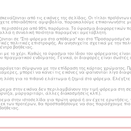
ευάζονται από τις εικόνες της σελίδας. Οι τίτλοι προϊόντων 
έχετε οποιαδήποτε αμφιβολία, παρακαλούμε επικοινωνήστε μ
 περισσότερο από 95% παρόμοια. Το ύφασμα διαφορετικών πα
αλλά η συνολική ποιότητα παραμένει αμετάβλητη.
νται σε "Στο φόρεμα στο απόθεμα" και στο "Προσαρμοσμένο φ
κές πολιτικές επιστροφής. Αν ανησυχείτε σχετικά με την πολι
έντρο βοήθειας.
 με το χέρι. Καθώς το ύφασμα του ίδιου του φόρεματος είναι
υ πραγματικού ενδύματος. Γενικά, οι διαφορές είναι σωστές 
αράγεται σύμφωνα με την επίδραση της κάρτας χρώματος. Πρ
κάμερες, μπορεί να κάνει τις εικόνες να φαίνονται λίγο διαφ
η λύση για το πιθανό ελάττωμα ή ζημιά στο φόρεμα. Ελέγξτε
ρεμα στην εικόνα δεν περιλαμβάνουν την τιμή φόρεμα στη σ
ορνίζα, μαργαριτάρι, άλλες διακοσμήσεις κλπ.).
ρεμα στην ιστοσελίδα για πρώτη φορά ή αν έχετε ερωτήσεις
ς εκ των προτέρων, θα προσπαθήσουμε να σας παράσχουμε πιο
βοήθειας.