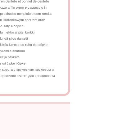
n dentelle et bonnet de dentelle
izzo a filo pieno e cappuccio in
ngo clássico completo e com rendas
m i koronkowym chrztem oraz
né šaty a čepice
tta mekko ja pitsi korkki
lungă și cu dantelă
sipkés keresztes ruha és csipke
ipkami a šnúrkou
eit ja pitskate
e od čipke i čipke
я креста с кружевным кружевом и
мереживне плаття для хрещення та