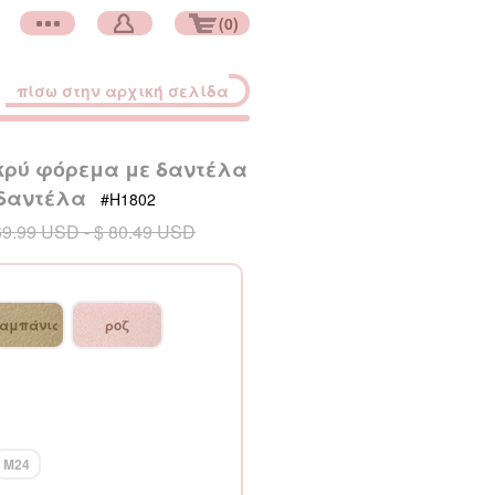
(0)
πίσω στην αρχική σελίδα
ρύ φόρεμα με δαντέλα
 δαντέλα
#H1802
69.99
USD
- $ 80.49
USD
αμπάνια
ροζ
μαργαριτάρι
M24