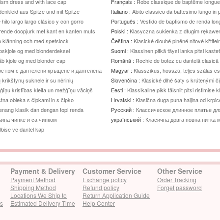
ptism dress and with lace cap
Français :
Robe classique de baptême longue e
denkleid aus Spitze und mit Spitze
Italiano :
Abito classico da battesimo lungo in p
hilo largo largo clásico y con gorro
Português :
Vestido de baptismo de renda lo
arende doopjurk met kant en kanten muts
Polski :
Klasyczna sukienka z długim rękawe
op klänning och med spetslock
Čeština :
Klasické dlouhé plněné nitové křtitel
dåpskjole og med blonderdeksel
Suomi :
Klassinen pitkä täysi lanka pitsi kaste
dåb kjole og med blonder cap
Română :
Rochie de botez cu dantelă clasică 
остюм с дантелени кръщене и дантелена
Magyar :
Klasszikus, hosszú, teljes szálas c
ų krikštynų suknele ir su nėrinių
Slovenčina :
Klasické dlhé šaty s krútenými č
žģīņu kristības kleita un mežģīņu vāciņš
Eesti :
Klassikaline pikk täisniit pitsi ristimise kl
tna obleka s čipkami in s čipko
Hrvatski :
Klasična duga puna haljina od krpic
nang klasik dan dengan topi renda
Русский :
Классическое длинное платье дл
љина чипке и са чипком
український :
Класична довга повна нитка 
elbise ve dantel kap
мереживна
Payment & Delivery
Customer Service
Other Service
Payment Method
Exchange policy
Order Tracking
Shipping Method
Refund policy
Forget password
Locations We Ship to
Return Application Guide
cs
Estimated Delivery Time
Help Center