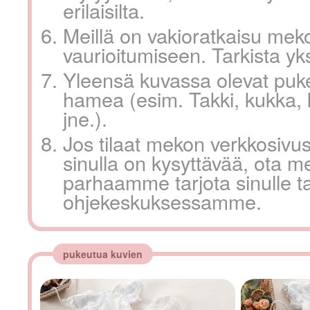
erilaisilta.
Meillä on vakioratkaisu mek
vaurioitumiseen. Tarkista y
Yleensä kuvassa olevat puke
hamea (esim. Takki, kukka, 
jne.).
Jos tilaat mekon verkkosivus
sinulla on kysyttävää, ota m
parhaamme tarjota sinulle ta
ohjekeskuksessamme.
pukeutua kuvien