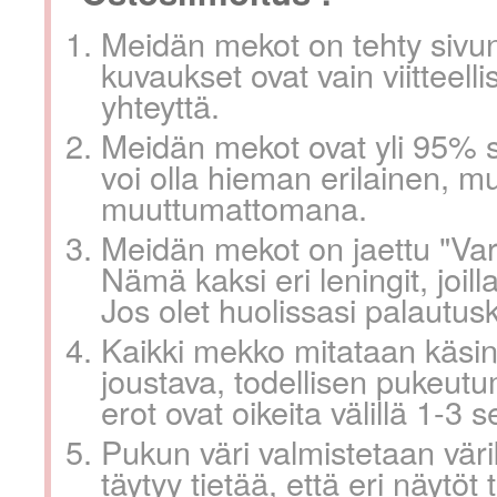
Meidän mekot on tehty sivun 
kuvaukset ovat vain viitteelli
yhteyttä.
Meidän mekot ovat yli 95% s
voi olla hieman erilainen, mu
muuttumattomana.
Meidän mekot on jaettu "Va
Nämä kaksi eri leningit, joill
Jos olet huolissasi palautu
Kaikki mekko mitataan käsi
joustava, todellisen pukeutu
erot ovat oikeita välillä 1-3 s
Pukun väri valmistetaan vär
täytyy tietää, että eri näytö