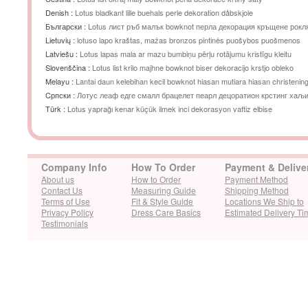
Denish :
Lotus bladkant lille buehals perle dekoration dåbskjole
Български :
Lotus лист ръб малък bowknot перла декорация кръщене рокл
Lietuvių :
lotuso lapo kraštas, mažas bronzos pintinės puošybos puošmenos
Latviešu :
Lotus lapas mala ar mazu bumbiņu pērļu rotājumu kristīgu kleitu
Slovenščina :
Lotus list krilo majhne bowknot biser dekoracijo krstjo obleko
Melayu :
Lantai daun kelebihan kecil bowknot hiasan mutiara hiasan christenin
Cрпски :
Лотус леаф едге смалл брацелет пеарл децоратион крстинг хаљ
Türk :
Lotus yaprağı kenar küçük ilmek inci dekorasyon vaftiz elbise
Company Info
How To Order
Payment & Delive
About us
How to Order
Payment Method
Contact Us
Measuring Guide
Shipping Method
Terms of Use
Fit & Style Guide
Locations We Ship to
Privacy Policy
Dress Care Basics
Estimated Delivery Ti
Testimonials