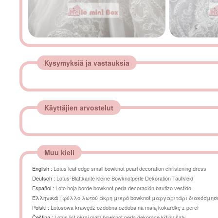
Kysymyksiä ja vastauksia
Käyttäjien arvostelut
Muu kieli
English :
Lotus leaf edge small bowknot pearl decoration christening dress
Deutsch :
Lotus-Blattkante kleine Bowknotperle Dekoration Taufkleid
Español :
Loto hoja borde bowknot perla decoración bautizo vestido
Ελληνικά :
φύλλο λωτού άκρη μικρό bowknot μαργαριτάρι διακόσμησ
βάπτισης φόρεμα
Polski :
Lotosowa krawędź ozdobna ozdoba na małą kokardkę z pereł
Čeština :
Lotus list okraj malý bowknot perla dekorace křtiny šaty