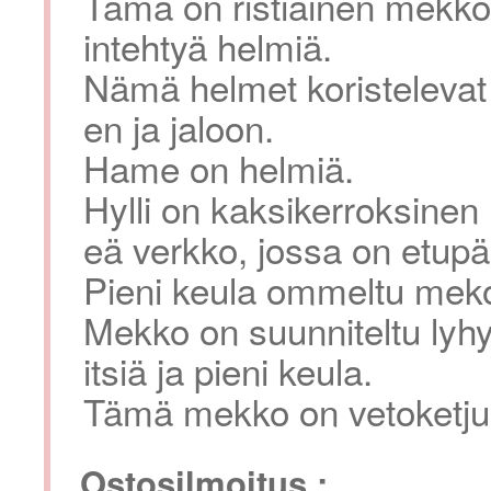
Tämä on ristiäinen mekko
intehtyä helmiä.
Nämä helmet koristelevat 
en ja jaloon.
Hame on helmiä.
Hylli on kaksikerroksinen
eä verkko, jossa on etupä
Pieni keula ommeltu meko
Mekko on suunniteltu lyhyil
itsiä ja pieni keula.
Tämä mekko on vetoketju
Ostosilmoitus :