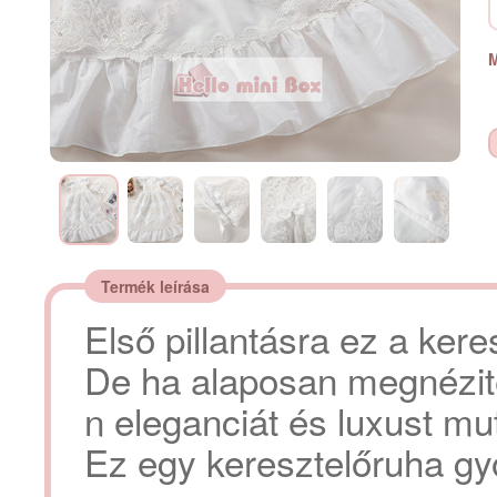
M
Termék leírása
Első pillantásra ez a ker
De ha alaposan megnézite
n eleganciát és luxust mut
Ez egy keresztelőruha gyö