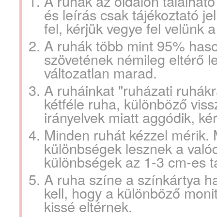
A ruhák az oldalon találhat
és leírás csak tájékoztató j
fel, kérjük vegye fel velünk 
A ruhák több mint 95% haso
szövetének némileg eltérő l
változatlan marad.
A ruháinkat "ruházati ruhákr
kétféle ruha, különböző vissz
irányelvek miatt aggódik, kér
Minden ruhát kézzel mérik. 
különbségek lesznek a valód
különbségek az 1-3 cm-es 
A ruha színe a színkártya 
kell, hogy a különböző moni
kissé eltérnek.