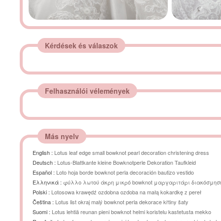
Kérdések és válaszok
Felhasználói vélemények
Más nyelv
English :
Lotus leaf edge small bowknot pearl decoration christening dress
Deutsch :
Lotus-Blattkante kleine Bowknotperle Dekoration Taufkleid
Español :
Loto hoja borde bowknot perla decoración bautizo vestido
Ελληνικά :
φύλλο λωτού άκρη μικρό bowknot μαργαριτάρι διακόσμησ
βάπτισης φόρεμα
Polski :
Lotosowa krawędź ozdobna ozdoba na małą kokardkę z pereł
Čeština :
Lotus list okraj malý bowknot perla dekorace křtiny šaty
Suomi :
Lotus lehtiä reunan pieni bowknot helmi koristelu kastetusta mekko