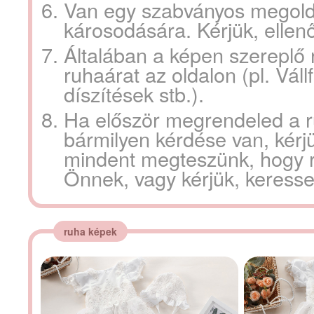
Van egy szabványos megoldá
károsodására. Kérjük, ellen
Általában a képen szereplő
ruhaárat az oldalon (pl. Vál
díszítések stb.).
Ha először megrendeled a r
bármilyen kérdése van, kérjü
mindent megteszünk, hogy ré
Önnek, vagy kérjük, keresse 
ruha képek