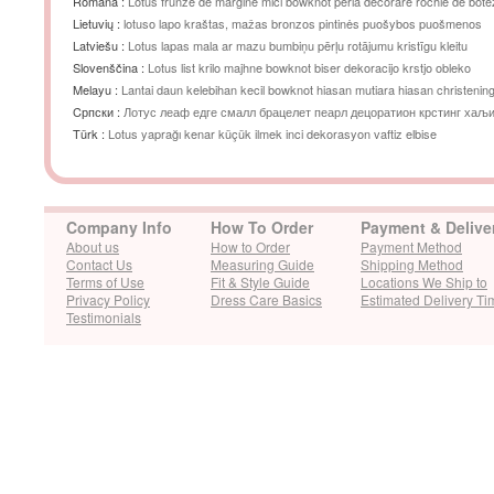
Română :
Lotus frunze de margine mici bowknot perla decorare rochie de bote
Lietuvių :
lotuso lapo kraštas, mažas bronzos pintinės puošybos puošmenos
Latviešu :
Lotus lapas mala ar mazu bumbiņu pērļu rotājumu kristīgu kleitu
Slovenščina :
Lotus list krilo majhne bowknot biser dekoracijo krstjo obleko
Melayu :
Lantai daun kelebihan kecil bowknot hiasan mutiara hiasan christenin
Cрпски :
Лотус леаф едге смалл брацелет пеарл децоратион крстинг хаљ
Türk :
Lotus yaprağı kenar küçük ilmek inci dekorasyon vaftiz elbise
Company Info
How To Order
Payment & Delive
About us
How to Order
Payment Method
Contact Us
Measuring Guide
Shipping Method
Terms of Use
Fit & Style Guide
Locations We Ship to
Privacy Policy
Dress Care Basics
Estimated Delivery Ti
Testimonials