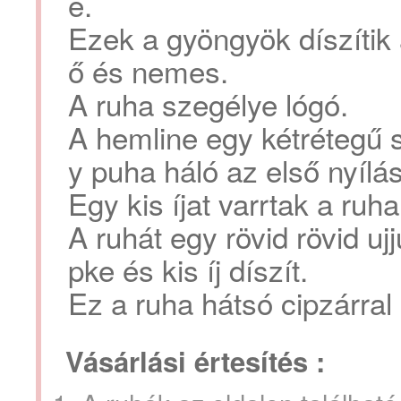
e.
Ezek a gyöngyök díszítik
ő és nemes.
A ruha szegélye lógó.
A hemline egy kétrétegű s
y puha háló az első nyílás
Egy kis íjat varrtak a ruh
A ruhát egy rövid rövid uj
pke és kis íj díszít.
Ez a ruha hátsó cipzárral
Vásárlási értesítés :