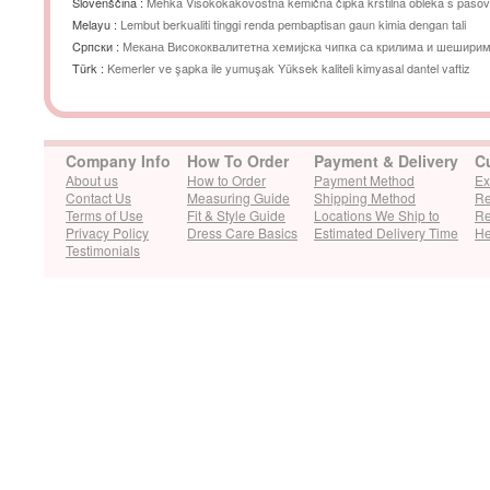
Slovenščina :
Mehka Visokokakovostna kemična čipka krstilna obleka s pasovi
Melayu :
Lembut berkualiti tinggi renda pembaptisan gaun kimia dengan tali
Cрпски :
Мекана Висококвалитетна хемијска чипка са крилима и шешири
Türk :
Kemerler ve şapka ile yumuşak Yüksek kaliteli kimyasal dantel vaftiz
Company Info
How To Order
Payment & Delivery
C
About us
How to Order
Payment Method
Ex
Contact Us
Measuring Guide
Shipping Method
Re
Terms of Use
Fit & Style Guide
Locations We Ship to
Re
Privacy Policy
Dress Care Basics
Estimated Delivery Time
He
Testimonials