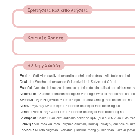
Ερωτήσεις και απαντήσεις
Κριτικές Χρήστη
άλλη γλώσσα
English :
Soft High quality chemical lace christening dress with belts and hat
Deutsch :
Weiches chemisches Spitzenkleid mit Spitze und Gürtel
Español :
Vestido de bautizo de encaje químico de alta calidad con cinturones 
Nederlands :
Zachte chemische doopjurk van hoge kwaliteit met riemen en ho
Svenska :
Mjuk Högkvalitativ kemisk spetsdräktsklänning med bälten och hatt
Norsk :
Myk høy kvalitet kjemisk blonder dåpekjole med belter og lue
Denish :
Blød af høj kvalitet kemisk blonder dåpskjole med bælter og hat
Български :
Мека Висококачествена рокля за кръщене с химически данте
колани и
Lietuvių :
Minkštas Aukštos kokybės cheminių nėrinių krikštynų suknelė su dir
Latviešu :
Mīksts Augstas kvalitātes ķīmiskās mežģīņu kristības kleita ar jost